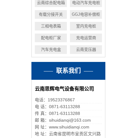
云南综合配电箱
电动汽车充电桩
有载分接开关
GGJ电容补偿柜
三相电表箱
室内充电桩
配电柜厂家
充电运营商
汽车充电盒
云南变压器
联系我们
云南思辉电气设备有限公司
电话：19523376867
电 话：0871-63113288
传 真：0871-63113288
邮 箱：sihuidianqi@163.com
网 址：www.sihuidianqi.com
地 址：云南省昆明市呈贡区文兴路